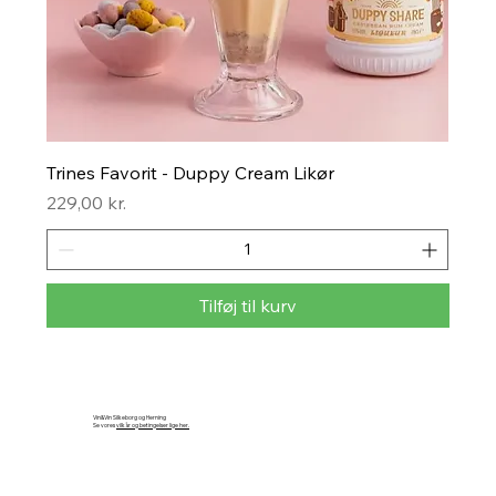
Trines Favorit - Duppy Cream Likør
Pris
229,00 kr.
Tilføj til kurv
Vin&Vin Silkeborg og Herning
Se vores
vilkår og betingelser lige her
.