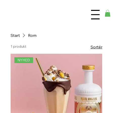
Start
Rom
1 produkt
Sortér
NYHED