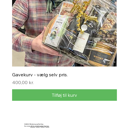
Gavekurv - vælg selv pris.
Pris
400,00 kr.
Tilføj til kurv
Vin&Vin Silkeborg og Herning
Se vores
vilkår og betingelser lige her
.