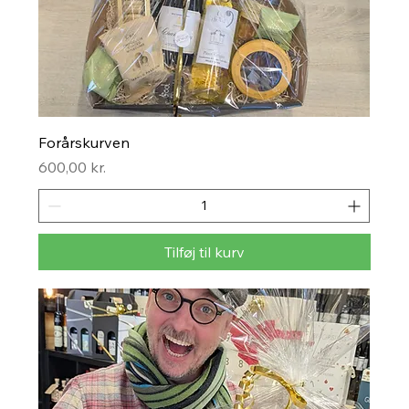
Forårskurven
Pris
600,00 kr.
Tilføj til kurv