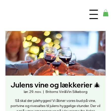
Julens vine og lækkerier 🎄
lør. 29. nov.
  |  
Britorns Vin&Vin Silkeborg
Så skal der julehygges! Vi åbner vores bud på vine,
portvine og rivesaltes til julens hyggelige stunder. Der vil
også være smagsprøver på julevarerne fra Anker